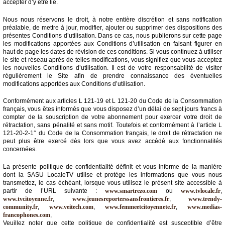
accepter d’y être lié.
Nous nous réservons le droit, à notre entière discrétion et sans notification
préalable, de mettre à jour, modifier, ajouter ou supprimer des dispositions des
présentes Conditions d’utilisation. Dans ce cas, nous publierons sur cette page
les modifications apportées aux Conditions d’utilisation en faisant figurer en
haut de page les dates de révision de ces conditions. Si vous continuez à utiliser
le site et réseau après de telles modifications, vous signifiez que vous acceptez
les nouvelles Conditions d’utilisation. Il est de votre responsabilité de visiter
régulièrement le Site afin de prendre connaissance des éventuelles
modifications apportées aux Conditions d’utilisation.
Conformément aux articles L 121-19 et L 121-20 du Code de la Consommation
français, vous êtes informés que vous disposez d’un délai de sept jours francs à
compter de la souscription de votre abonnement pour exercer votre droit de
rétractation, sans pénalité et sans motif. Toutefois et conformément à l’article L
121-20-2-1° du Code de la Consommation français, le droit de rétractation ne
peut plus être exercé dès lors que vous avez accédé aux fonctionnalités
concernées.
La présente politique de confidentialité définit et vous informe de la manière
dont la SASU LocaleTV utilise et protège les informations que vous nous
transmettez, le cas échéant, lorsque vous utilisez le présent site accessible à
partir de l’URL suivante :
www.smartrezo.com
ou
www.tvlocale.fr
,
www.tvcitoyenne.fr
,
www.jeunesreporterssansfrontieres.fr
,
www.trendy-
community.fr
,
www.veitech.com
,
www.femmeetcitoyennete.fr
,
www.medias-
francophones.com
,
Veuillez noter que cette politique de confidentialité est susceptible d’être