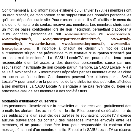
Conformément à la loi informatique et liberté du 6 janvier 1978, les membres ont
un droit d’accès, de modification et de suppression des données personnelles
qu’ils ont déposées sur le site. Pour exercer ce droit, il suffit d’utiliser le menu du
site ou le formulaire de contact réservé aux membres. Les membres choisissent
un mot de passe confidentiel lors de leur inscription, permettant d’accéder à
leurs données personnelles sur
www.smartrezo.com
ou
www.tvlocale.fr
,
www.tvcitoyenne.fr
,
www.jeunesreporterssansfrontieres.fr
,
www.trendy-
community.fr
,
www.veitech.com
,
www.femmeetcitoyennete.fr
,
www.medias-
francophones.com
, . Il incombe à chacun de choisir un mot de passe
suffisamment sûr pour se prémunir de toute tentative d’usurpation d’identité par
un tiers mal intentionné. La SASU LocaleTV ne pourra être tenu pour
responsable d’un tel accès à des données personnelles causé par une
sécurisation insuffisante de son compte par un membre. La SASU LocaleTV est
seule à avoir accès aux informations déposées par ses membres et ne les cède
en aucun cas à des tiers. Ces données peuvent être utilisées par la SASU
LocaleTV pour améliorer la pertinence de la distribution des publicités affichées
à ses membres. La SASU LocaleTV s’engage à ne pas revendre ou louer les
adresses e-mail de ses membres à des sociétés tiers.
Modalités d’utilisation du service
Les personnes s’inscrivant sur la newsletter du site reçoivent gratuitement des
e-mails les alertant des actualités sur le site. Elles peuvent se désabonner de
ces publications d’un seul clic dès qu’elles le souhaitent. LocaleTV n’exerce
aucune surveillance du contenu des messages internes envoyés entre les
membres, et ne pourra donc être tenu pour responsable du contenu d’un
message émanant d’un membre du site. En outre la SASU LocaleTV se réserve