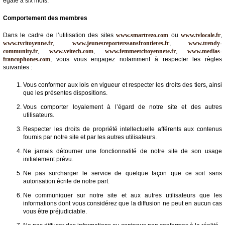
égale à six mois.
Comportement des membres
Dans le cadre de l’utilisation des sites
www.smartrezo.com
ou
www.tvlocale.fr
,
www.tvcitoyenne.fr
,
www.jeunesreporterssansfrontieres.fr
,
www.trendy-
community.fr
,
www.veitech.com
,
www.femmeetcitoyennete.fr
,
www.medias-
francophones.com
, vous vous engagez notamment à respecter les règles
suivantes :
Vous conformer aux lois en vigueur et respecter les droits des tiers, ainsi
que les présentes dispositions.
Vous comporter loyalement à l’égard de notre site et des autres
utilisateurs.
Respecter les droits de propriété intellectuelle afférents aux contenus
fournis par notre site et par les autres utilisateurs.
Ne jamais détourner une fonctionnalité de notre site de son usage
initialement prévu.
Ne pas surcharger le service de quelque façon que ce soit sans
autorisation écrite de notre part.
Ne communiquer sur notre site et aux autres utilisateurs que les
informations dont vous considérez que la diffusion ne peut en aucun cas
vous être préjudiciable.