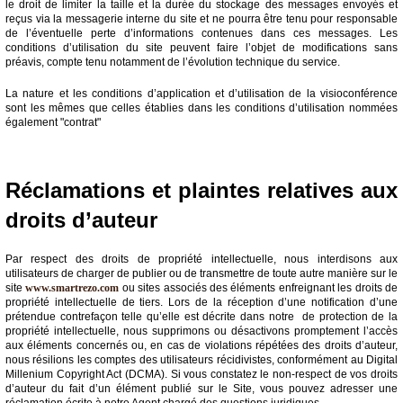
le droit de limiter la taille et la durée du stockage des messages envoyés et
reçus via la messagerie interne du site et ne pourra être tenu pour responsable
de l’éventuelle perte d’informations contenues dans ces messages. Les
conditions d’utilisation du site peuvent faire l’objet de modifications sans
préavis, compte tenu notamment de l’évolution technique du service.
La nature et les conditions d’application et d’utilisation de la visioconférence
sont les mêmes que celles établies dans les conditions d’utilisation nommées
également "contrat"
Réclamations et plaintes relatives aux
droits d’auteur
Par respect des droits de propriété intellectuelle, nous interdisons aux
utilisateurs de charger de publier ou de transmettre de toute autre manière sur le
site
www.smartrezo.com
ou sites associés des éléments enfreignant les droits de
propriété intellectuelle de tiers. Lors de la réception d’une notification d’une
prétendue contrefaçon telle qu’elle est décrite dans notre de protection de la
propriété intellectuelle, nous supprimons ou désactivons promptement l’accès
aux éléments concernés ou, en cas de violations répétées des droits d’auteur,
nous résilions les comptes des utilisateurs récidivistes, conformément au Digital
Millenium Copyright Act (DCMA). Si vous constatez le non-respect de vos droits
d’auteur du fait d’un élément publié sur le Site, vous pouvez adresser une
réclamation écrite à notre Agent chargé des questions juridiques.