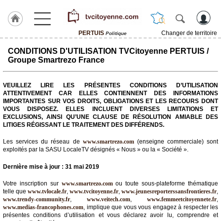
PERTUIS
Changer de territoire
Politique
Accueil
CONDITIONS D'UTILISATION TVCitoyenne PERTUIS /
Groupe Smartrezo France
ACCUEIL
PERTUIS
VEUILLEZ LIRE LES PRÉSENTES CONDITIONS D’UTILISATION
Rubrique
ATTENTIVEMENT CAR ELLES CONTIENNENT DES INFORMATIONS
IMPORTANTES SUR VOS DROITS, OBLIGATIONS ET LES RECOURS DONT
VOUS DISPOSEZ. ELLES INCLUENT DIVERSES LIMITATIONS ET
EXCLUSIONS, AINSI QU’UNE CLAUSE DE RÉSOLUTION AMIABLE DES
Agenda
LITIGES RÉGISSANT LE TRAITEMENT DES DIFFÉRENDS.
Gazette
Les services du réseau de
www.smartrezo.com
(enseigne commerciale) sont
exploités par la SASU LocaleTV désignés « Nous » ou la « Société ».
Vidéos
Dernière mise à jour : 31 mai 2019
Blogs
prémium
Votre inscription sur
www.smartrezo.com
ou toute sous-plateforme thématique
telle que
www.tvlocale.fr
,
www.tvcitoyenne.fr
,
www.jeunesreporterssansfrontieres.fr
,
A
www.trendy-community.fr
,
www.veitech.com
,
www.femmeetcitoyennete.fr
,
propos
www.medias-francophones.com
, implique que vous vous engagez à respecter les
présentes conditions d’utilisation et vous déclarez avoir lu, comprendre et