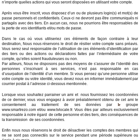
n’importe quelles actions qui vous seront disposées en utilisant votre compte.
Après vous être inscrit, vous disposez d’un ou de plusieurs login(s) et mot(s) de
passe personnels et confidentiels. Ceux-ci ne devront pas être communiqués ni
partagés avec des tiers. En aucun cas, nous ne pourrions être responsables de
la perte de vos identifiants et/ou mots de passe.
Dans le cas où vous utiliseriez ces éléments de façon contraire à leur
destination, Nous nous réservons le droit de résilier votre compte sans préavis.
Vous serez seul responsable de l’utilisation de ces éléments d’identification par
des tiers ou des actions ou déclarations faites par l’intermédiaire de votre
compte, qu’elles soient frauduleuses ou non.
Par ailleurs, Nous ne disposons pas des moyens de s’assurer de l’identité des
personnes s’inscrivant à ses services, n’est pas responsable en cas
d’usurpation de l’identité d’un membre. Si vous pensez qu’une personne utilise
votre compte ou votre identité, vous devez nous en informer immédiatement par
courrier postal à l’adresse ci-dessous mentionnée.
Lorsque vous souhaitez parrainer un ami et nous fournissez les coordonnées
de ce dernier, vous vous engagez à avoir préalablement obtenu de cet ami le
consentement au traitement de ses données par
le
groupe
www.smartrezo.com et/ou www.tvlocale.fr. Vous êtes par ailleurs exclusivement
responsable à notre égard de cette personne et des tiers, des conséquences de
la transmission de ses coordonnées.
Enfin nous nous réservons le droit de désactiver les comptes des membres qui
ne se sont pas connectés sur le service pendant une période supérieure ou