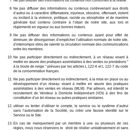
Ne pas diffuser des informations ou contenus non conformes à la réalité
Ne pas diffuser des informations ou contenus contrevenant aux droits
d’autrui ou à caractère diffamatoire, injurieux, obscène, offensant, violent
ou incitant à la violence, politique, raciste ou xénophobe et de manière
générale tout contenu contraire à l’objet de notre site, aux lois et
règlements en vigueur ou aux bonnes mœurs.
Ne pas diffuser des informations ou contenus ayant pour effet de
diminuer, de désorganiser, d’empêcher l’utilisation normale de notre site,
d’interrompre et/ou de ralentir la circulation normale des communications
entre les membres.
Ne pas participer directement ou indirectement, à un réseau visant à
mettre en œuvre des pratiques assimilables à des ventes ou prestations "
à la boule de neige " prévues par les articles L 122-6 et L 122-7 du code
de la consommation français.
Ne pas participer directement ou indirectement, à la mise en place ou au
développement d’un réseau visant à mettre en œuvre des pratiques
assimilables à des ventes en réseau (MLM). Par ailleurs, est interdit le
recrutement de Vendeur à Domicile Indépendant (VDI) à des fins de
constitution d’un tel réseau ou autres pratiques similaires.
utiliser ou tenter d’utiliser le compte, le service ou le système d’autrui
sans l’autorisation de la Société, ou créer une fausse identité sur le
Service ou le Site.
En cas de manquement par un membre à une ou plusieurs de ces
règles, nous nous réservons le droit de résilier unilatéralement et sans