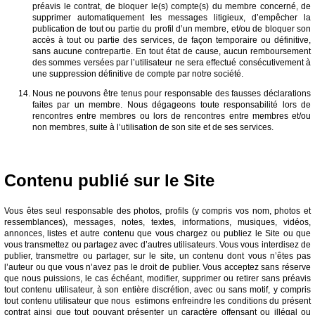
préavis le contrat, de bloquer le(s) compte(s) du membre concerné, de
supprimer automatiquement les messages litigieux, d’empêcher la
publication de tout ou partie du profil d’un membre, et/ou de bloquer son
accès à tout ou partie des services, de façon temporaire ou définitive,
sans aucune contrepartie. En tout état de cause, aucun remboursement
des sommes versées par l’utilisateur ne sera effectué consécutivement à
une suppression définitive de compte par notre société.
Nous ne pouvons être tenus pour responsable des fausses déclarations
faites par un membre. Nous dégageons toute responsabilité lors de
rencontres entre membres ou lors de rencontres entre membres et/ou
non membres, suite à l’utilisation de son site et de ses services.
Contenu publié sur le Site
Vous êtes seul responsable des photos, profils (y compris vos nom, photos et
ressemblances), messages, notes, textes, informations, musiques, vidéos,
annonces, listes et autre contenu que vous chargez ou publiez le Site ou que
vous transmettez ou partagez avec d’autres utilisateurs. Vous vous interdisez de
publier, transmettre ou partager, sur le site, un contenu dont vous n’êtes pas
l’auteur ou que vous n’avez pas le droit de publier. Vous acceptez sans réserve
que nous puissions, le cas échéant, modifier, supprimer ou retirer sans préavis
tout contenu utilisateur, à son entière discrétion, avec ou sans motif, y compris
tout contenu utilisateur que nous estimons enfreindre les conditions du présent
contrat ainsi que tout pouvant présenter un caractère offensant ou illégal ou