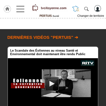
PERTUIS
Changer de territoire
Santé
Accueil
ACCUEIL
PERTUIS
DERNIÈRES VIDÉOS "PERTUIS" ➔
Rubrique
Le Scandale des Éoliennes au niveau Santé et
Environnemental doit maintenant être rendu Public
Agenda
Gazette
Vidéos
Blogs
prémium
A
propos