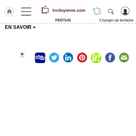
PERTUIS
Changer de territoire
EN SAVOIR +
Accueil
ACCUEIL
PERTUIS
Rubrique
Agenda
Gazette
Vidéos
Blogs
prémium
A
propos