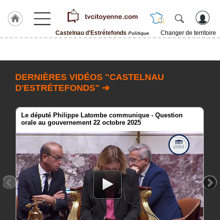
Castelnau d'Estrétefonds
Changer de territoire
Politique
Accueil
ACCUEIL
Castelnau
DERNIÈRES VIDÉOS "CASTELNAU
d'Estrétefonds
D'ESTRÉTEFONDS" ➔
Rubrique
Le député Philippe Latombe communique - Question
orale au gouvernement 22 octobre 2025
Agenda
Gazette
Vidéos
Blogs
prémium
A
propos