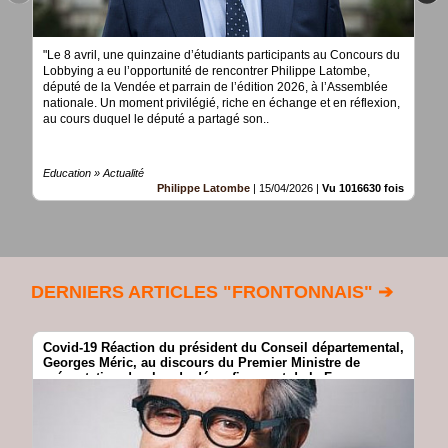
"Le 8 avril, une quinzaine d’étudiants participants au Concours du
Lobbying a eu l’opportunité de rencontrer Philippe Latombe,
député de la Vendée et parrain de l’édition 2026, à l’Assemblée
nationale. Un moment privilégié, riche en échange et en réflexion,
au cours duquel le député a partagé son..
Education » Actualité
Philippe Latombe
|
15/04/2026
|
Vu 1016630 fois
DERNIERS ARTICLES "FRONTONNAIS" ➔
Covid-19 Réaction du président du Conseil départemental,
Georges Méric, au discours du Premier Ministre de
présentation du plan de déconfinement de la France
devant les députés @HauteGaronne @GeorgesMeric
@EPhilippePM