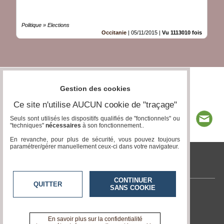
Politique » Elections
Occitanie
|
05/11/2015
|
Vu 1113010 fois
Gestion des cookies
Ce site n'utilise AUCUN cookie de "traçage"
Seuls sont utilisés les dispositifs qualifiés de "fonctionnels" ou
"techniques"
nécessaires
à son fonctionnement..
En revanche, pour plus de sécurité, vous pouvez toujours
paramétrer/gérer manuellement ceux-ci dans votre navigateur.
tvcitoyenne.com
CONTINUER
QUITTER
SANS COOKIE
Contactez-nous
En savoir +
A propos de tvcitoyenne.com
En savoir plus sur la confidentialité