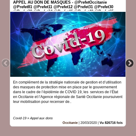
APPEL AU DON DE MASQUES - @PrefetOccitanie
@Prefet81 @Prefet11 @Prefet12 @Prefet31 @Prefet30
@Prefet32 @Prefet34 @Prefet46 @Prefet48 @Prefet65
@Prefet66 @Prefet09 @Prefet81 @ARS_OC
En complément de la stratégie nationale de gestion et d’utilisation
des masques de protection mise en place par le gouvernement
dans le cadre de l’épidémie de COVID 19, les services de l’État
en Occitanie et l’Agence régionale de Santé Occitanie poursuivent
leur mobilisation pour recenser de..
Covid-19 » Appel aux dons
Occitanie
|
20/03/2020
|
Vu 826716 fois