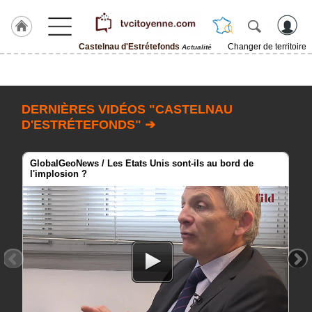
Castelnau d'Estrétefonds
Changer de territoire
Actualité
Accueil
ACCUEIL
Castelnau
DERNIÈRES VIDÉOS "CASTELNAU
d'Estrétefonds
D'ESTRÉTEFONDS" ➔
Rubrique
GlobalGeoNews / Les Etats Unis sont-ils au bord de
l'implosion ?
Agenda
Gazette
Vidéos
Blogs
prémium
A
propos