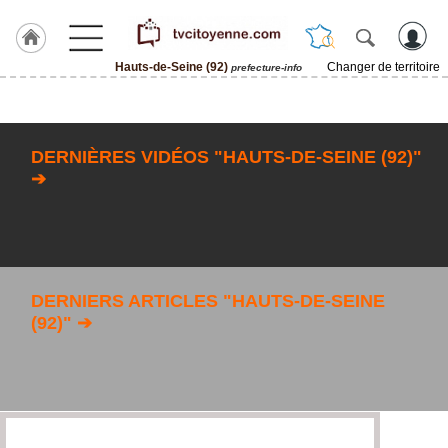
Hauts-de-Seine (92)
Changer de territoire
prefecture-info
Accueil
ACCUEIL
Hauts-
DERNIÈRES VIDÉOS "HAUTS-DE-SEINE (92)"
de-
Seine
➔
(92)
Rubrique
Agenda
DERNIERS ARTICLES "HAUTS-DE-SEINE
Gazette
(92)" ➔
Vidéos
Blogs
prémium
A