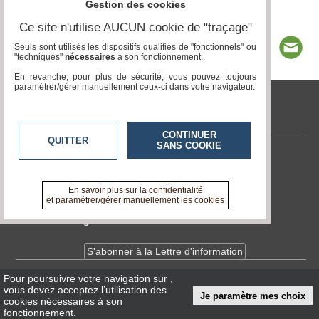
Gestion des cookies
propos
Ce site n'utilise AUCUN cookie de "traçage"
Seuls sont utilisés les dispositifs qualifiés de "fonctionnels" ou
"techniques"
nécessaires
à son fonctionnement..
En revanche, pour plus de sécurité, vous pouvez toujours
paramétrer/gérer manuellement ceux-ci dans votre navigateur.
tvcitoyenne.com
CONTINUER
QUITTER
SANS COOKIE
Contactez-nous
En savoir +
A propos de tvcitoyenne.com
En savoir plus sur la confidentialité
et paramétrer/gérer manuellement les cookies
Devenir délégué
S'abonner à la Lettre d'information
Pour poursuivre votre navigation sur
,
Infos
CNIL/RGPD
vous devez acceptez l’utilisation des
Je paramètre mes choix
Conditions Générales d'Utilisation
cookies nécessaires à son
fonctionnement.