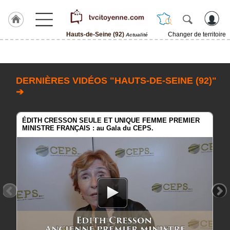
Hauts-de-Seine (92)
Changer de territoire
Actualité
Accueil
ACCUEIL
Hauts-
DERNIÈRES VIDÉOS "HAUTS-DE-SEINE (92)"
de-
Seine
➔
(92)
Rubrique
ÉDITH CRESSON SEULE ET UNIQUE FEMME PREMIER
MINISTRE FRANÇAIS : au Gala du CEPS.
Agenda
Gazette
Vidéos
Blogs
prémium
A