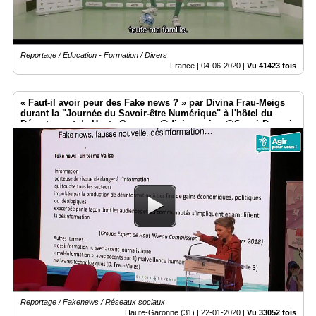
Reportage / Education - Formation / Divers
France |
04-06-2020
|
Vu 41423 fois
« Faut-il avoir peur des Fake news ? » par Divina Frau-Meigs
durant la "Journée du Savoir-être Numérique" à l'hôtel du
Département de Haute Garonne @divinameigs @SavoirDevenir
@HauteGaronne @sicoval31 @Freya_Games @smartrezo
Reportage / Fakenews / Réseaux sociaux
Haute-Garonne (31) |
22-01-2020
|
Vu 33052 fois