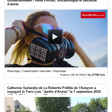
GlobalGeoNews / Anne Fornier, Volcanologue et lanceuse
d'alerte
Reportage / Catastrophes naturelles / Reportage
France |
09-10-2019
|
Vu 27795 fois
Catherine Sarlandie de La Robertie Préfète de l'Aveyron a
inauguré le Tiers Lieu "Jardin d'Arvieu" le 7 septembre 2019.
@Prefet12 #coworking #TiersLieu @dept_aveyron