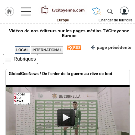
Europe
Changer de territoire
Accueil
Vidéos de nos éditeurs sur les pages médias TVCitoyenne
Europe
ACCUEIL
Europe
page précédente
LOCAL
INTERNATIONAL
Rubrique
Rubriques
Agenda
GlobalGeoNews / De l'enfer de la guerre au rêve de foot
Gazette
Vidéos
Blogs
prémium
A
propos