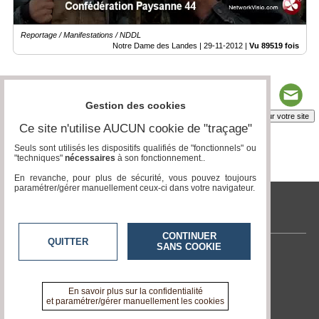
Reportage / Manifestations / NDDL
Notre Dame des Landes |
29-11-2012
|
Vu 89519 fois
Gestion des cookies
Insérez sur votre site
Ce site n'utilise AUCUN cookie de "traçage"
Seuls sont utilisés les dispositifs qualifiés de "fonctionnels" ou
"techniques"
nécessaires
à son fonctionnement..
Page 4 / 4
1
2
3
4
En revanche, pour plus de sécurité, vous pouvez toujours
paramétrer/gérer manuellement ceux-ci dans votre navigateur.
tvcitoyenne.com
CONTINUER
QUITTER
SANS COOKIE
Contactez-nous
En savoir +
A propos de tvcitoyenne.com
En savoir plus sur la confidentialité
et paramétrer/gérer manuellement les cookies