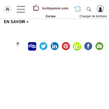
Europe
Changer de territoire
EN SAVOIR +
Accueil
ACCUEIL
Europe
Rubrique
Agenda
Gazette
Vidéos
Blogs
prémium
A
propos