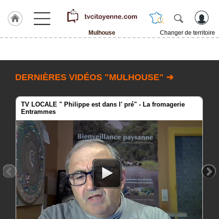
Mulhouse
Changer de territoire
Accueil
ACCUEIL
Mulhouse
DERNIÈRES VIDÉOS "MULHOUSE" ➔
Rubrique
TV LOCALE " Philippe est dans l' pré" - La fromagerie
Entrammes
Agenda
Gazette
Vidéos
Blogs
prémium
A
propos