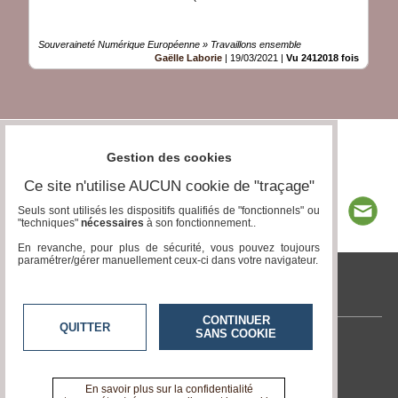
Souveraineté Numérique Européenne » Travaillons ensemble
Gaëlle Laborie
|
19/03/2021
|
Vu 2412018 fois
Gestion des cookies
Ce site n'utilise AUCUN cookie de "traçage"
Seuls sont utilisés les dispositifs qualifiés de "fonctionnels" ou
"techniques"
nécessaires
à son fonctionnement..
En revanche, pour plus de sécurité, vous pouvez toujours
paramétrer/gérer manuellement ceux-ci dans votre navigateur.
tvcitoyenne.com
CONTINUER
QUITTER
SANS COOKIE
Contactez-nous
En savoir +
A propos de tvcitoyenne.com
En savoir plus sur la confidentialité