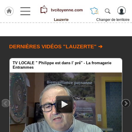
Lauzerte
Changer de territoire
Accueil
ACCUEIL
Lauzerte
DERNIÈRES VIDÉOS "LAUZERTE" ➔
Rubrique
TV LOCALE " Philippe est dans l' pré" - La fromagerie
Entrammes
Agenda
Gazette
Vidéos
Blogs
prémium
A
propos