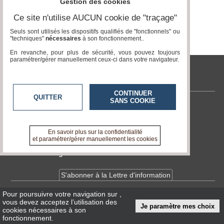
Gestion des cookies
Ce site n'utilise AUCUN cookie de "traçage"
Seuls sont utilisés les dispositifs qualifiés de "fonctionnels" ou
"techniques"
nécessaires
à son fonctionnement..
En revanche, pour plus de sécurité, vous pouvez toujours
paramétrer/gérer manuellement ceux-ci dans votre navigateur.
tvcitoyenne.com
CONTINUER
QUITTER
SANS COOKIE
Contactez-nous
En savoir +
A propos de tvcitoyenne.com
En savoir plus sur la confidentialité
et paramétrer/gérer manuellement les cookies
Devenir délégué
S'abonner à la Lettre d'information
Pour poursuivre votre navigation sur
,
Infos
CNIL/RGPD
vous devez acceptez l’utilisation des
Je paramètre mes choix
Conditions Générales d'Utilisation
cookies nécessaires à son
fonctionnement.