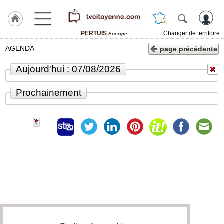
PERTUIS
Changer de territoire
Energie
Accueil
AGENDA
page précédente
ACCUEIL
Aujourd'hui : 07/08/2026
PERTUIS
Prochainement
Rubrique
Agenda
Gazette
Vidéos
Blogs
prémium
A
propos