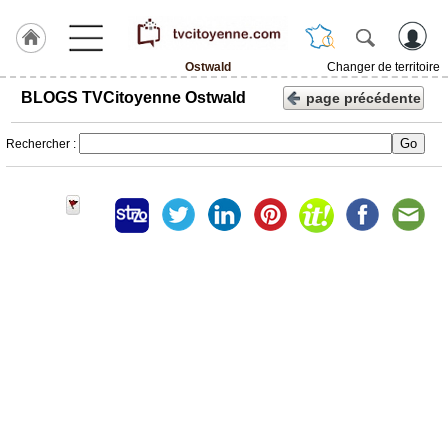
Ostwald
Changer de territoire
Accueil
BLOGS TVCitoyenne Ostwald
page précédente
ACCUEIL
Rechercher :
Ostwald
Rubrique
Agenda
Gazette
Vidéos
Blogs
prémium
A
propos