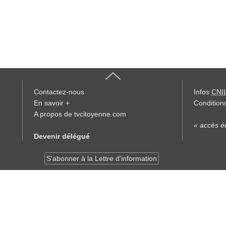
Contactez-nous
Infos
CNI
En savoir +
Conditions
A propos de tvcitoyenne.com
« accès éd
Devenir délégué
S'abonner à la Lettre d'information