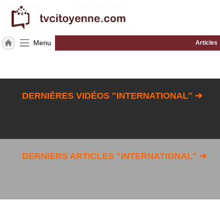
Menu
Articles
Accueil
ACCUEIL
International
DERNIÈRES VIDÉOS "INTERNATIONAL" ➔
Rubrique
Agenda
Gazette
DERNIERS ARTICLES "INTERNATIONAL" ➔
Vidéos
Blogs
prémium
A
propos