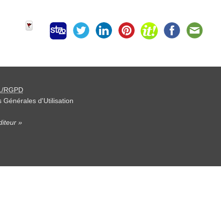
L/RGPD
 Générales d'Utilisation
iteur »