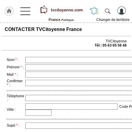
France
Changer de territoire
Politique
Accueil
CONTACTER TVCitoyenne France
Rubrique
TVCitoyenne
Tél : 05 63 65 56 46
Agenda
Nom
*
:
Gazette
Prénom
*
:
Mail
*
:
Vidéos
Confirmer
*
:
Blogs
prémium
Téléphone
:
A
Code Pos
propos
Ville :
Sujet
*
: