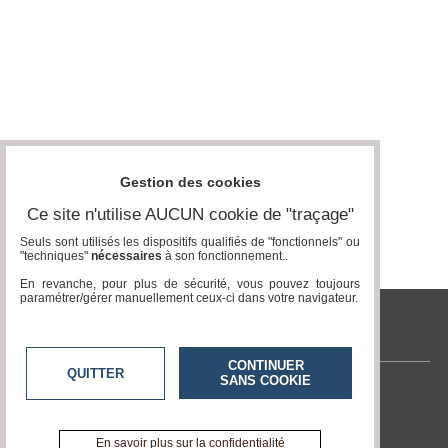
Gestion des cookies
Ce site n'utilise AUCUN cookie de "traçage"
Seuls sont utilisés les dispositifs qualifiés de "fonctionnels" ou
"techniques"
nécessaires
à son fonctionnement..
En revanche, pour plus de sécurité, vous pouvez toujours
paramétrer/gérer manuellement ceux-ci dans votre navigateur.
tvcitoyenne.com
CONTINUER
QUITTER
SANS COOKIE
Contactez-nous
En savoir +
A propos de tvcitoyenne.com
En savoir plus sur la confidentialité