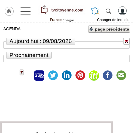
France
Changer de territoire
Energie
Accueil
AGENDA
page précédente
Rubrique
Aujourd'hui : 09/08/2026
Prochainement
Agenda
Gazette
Vidéos
Blogs
prémium
A
propos