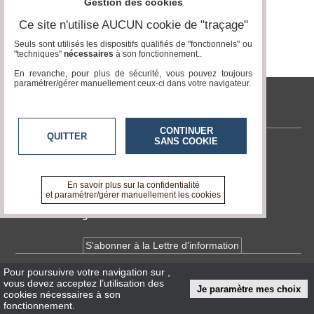
Gestion des cookies
Ce site n'utilise AUCUN cookie de "traçage"
Seuls sont utilisés les dispositifs qualifiés de "fonctionnels" ou
"techniques"
nécessaires
à son fonctionnement..
En revanche, pour plus de sécurité, vous pouvez toujours
paramétrer/gérer manuellement ceux-ci dans votre navigateur.
tvcitoyenne.com
CONTINUER
QUITTER
SANS COOKIE
Contactez-nous
En savoir +
A propos de tvcitoyenne.com
En savoir plus sur la confidentialité
et paramétrer/gérer manuellement les cookies
Devenir délégué
S'abonner à la Lettre d'information
Pour poursuivre votre navigation sur
,
Infos
CNIL/RGPD
vous devez acceptez l’utilisation des
Je paramètre mes choix
Conditions Générales d'Utilisation
cookies nécessaires à son
fonctionnement.