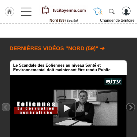
Nord (59)
Changer de territoire
Société
Accueil
ACCUEIL
Nord
DERNIÈRES VIDÉOS "NORD (59)" ➔
(59)
Rubrique
Le Scandale des Éoliennes au niveau Santé et
Environnemental doit maintenant être rendu Public
Agenda
Gazette
Vidéos
Blogs
prémium
A
propos