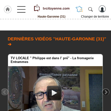
Haute-Garonne (31)
Changer de territoire
Accueil
ACCUEIL
Haute-
DERNIÈRES VIDÉOS "HAUTE-GARONNE (31)"
Garonne
(31)
➔
Rubrique
TV LOCALE " Philippe est dans l' pré" - La fromagerie
Entrammes
Agenda
Gazette
Vidéos
Blogs
prémium
A
propos