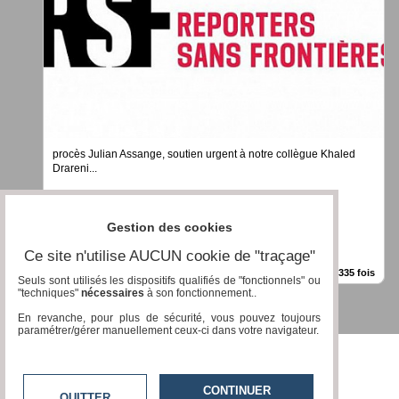
procès Julian Assange, soutien urgent à notre collègue Khaled
Drareni...
Gestion des cookies
Ce site n'utilise AUCUN cookie de "traçage"
ALERTES » Liberté de la Presse
International
|
28/08/2020
|
Vu 937335 fois
Seuls sont utilisés les dispositifs qualifiés de "fonctionnels" ou
"techniques"
nécessaires
à son fonctionnement..
En revanche, pour plus de sécurité, vous pouvez toujours
paramétrer/gérer manuellement ceux-ci dans votre navigateur.
CONTINUER
QUITTER