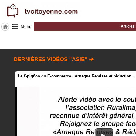
Menu
Articles
Accueil
ACCUEIL
Asie
DERNIÈRES VIDÉOS "ASIE" ➔
Rubrique
Le €-pig€on du E-commerce : Arnaque Remises et réduction ..
Agenda
Gazette
Vidéos
Blogs
prémium
A
propos