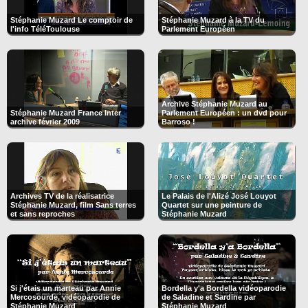
Stéphanie Muzard Le comptoir de
Stéphanie Muzard à la TV du
l'info TéléToulouse
Parlement Européen
Archive Stéphanie Muzard au
Stéphanie Muzard France Inter
Parlement Européen : un dvd pour
archive février 2009
Barroso !
Archives TV de la réalisatrice
Le Palais de l'Alizé José Louyot
Stéphanie Muzard, film Sans terres
Quartet sur une peinture de
et sans reproches
Stéphanie Muzard
Si j'étais un marteau par Annie
Bordella y'a Bordella vidéoparodie
Mercosourde, vidéoparodie de
de Saladine et Sardine par
Stéphanie Muzard
Stéphanie Muzard