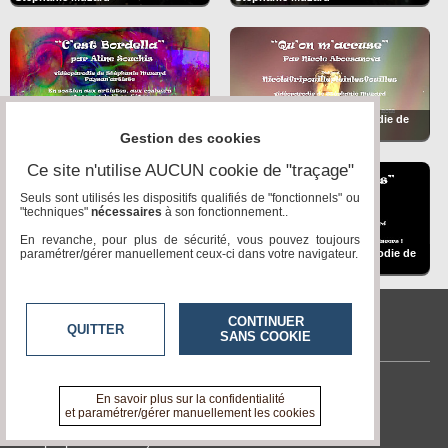
C'est Bordella vidéoparodie
Stéphanie Muzard par Aline
Qu'on m'accuse vidéoparodie de
Souchis
Stéphanie Muzard
Gestion des cookies
Ce site n'utilise AUCUN cookie de "traçage"
Seuls sont utilisés les dispositifs qualifiés de "fonctionnels" ou
"techniques"
nécessaires
à son fonctionnement..
En revanche, pour plus de sécurité, vous pouvez toujours
Dragon des Lapidiales un film de
paramétrer/gérer manuellement ceux-ci dans votre navigateur.
Les Duplombêtes vidéoparodie de
Stéphanie Muzard
Stéphanie Muzard
CONTINUER
QUITTER
SANS COOKIE
Stéphanie Muzard
Il voulait revoir sa macronie
Nourrir l'humanité c'est un métier
Contactez-nous
En savoir plus sur la confidentialité
vidéoparodie Stéphanie Muzard
théâtre documentaire extrait 5
et paramétrer/gérer manuellement les cookies
En savoir +
A propos de tvcitoyenne.com